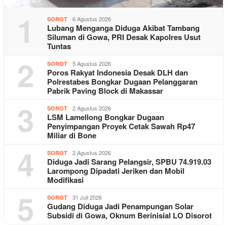
1
6 Agustus 2026
SOROT
Lubang Menganga Diduga Akibat Tambang
Siluman di Gowa, PRI Desak Kapolres Usut
Tuntas
2
5 Agustus 2026
SOROT
Poros Rakyat Indonesia Desak DLH dan
Polrestabes Bongkar Dugaan Pelanggaran
Pabrik Paving Block di Makassar
3
2 Agustus 2026
SOROT
LSM Lamellong Bongkar Dugaan
Penyimpangan Proyek Cetak Sawah Rp47
Miliar di Bone
4
2 Agustus 2026
SOROT
Diduga Jadi Sarang Pelangsir, SPBU 74.919.03
Larompong Dipadati Jeriken dan Mobil
Modifikasi
5
31 Juli 2026
SOROT
Gudang Diduga Jadi Penampungan Solar
Subsidi di Gowa, Oknum Berinisial LO Disorot