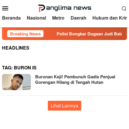
Loncat
Menu
ke
Mobile
konten
Beranda
Nasional
Metro
Daerah
Hukum dan Krim
 Nyawa Balita
Breaking News
Polisi Bongkar Dugaan Judi Balap Liar
HEADLINES
TAG:
BURON IS
Buronan Keji! Pembunuh Gadis Penjual
Gorengan Hilang di Tengah Hutan
Lihat Lainnya