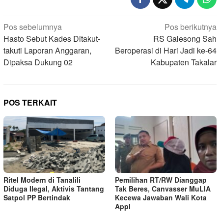
Navigasi
Pos sebelumnya
Pos berikutnya
pos
Hasto Sebut Kades Ditakut-
RS Galesong Sah
takuti Laporan Anggaran,
Beroperasi di Hari Jadi ke-64
Dipaksa Dukung 02
Kabupaten Takalar
POS TERKAIT
Ritel Modern di Tanalili
Pemilihan RT/RW Dianggap
Diduga Ilegal, Aktivis Tantang
Tak Beres, Canvasser MuLIA
Satpol PP Bertindak
Kecewa Jawaban Wali Kota
Appi