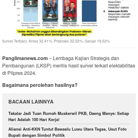
Survei Terbaru: Anies 32,41%, Prabowo 32,02%, Ganjar 19,52%
Panglimanews.com
– Lembaga Kajian Strategis dan
Pembangunan (LKSP) merilis hasil survei terkait elektabilitas
di Pilpres 2024.
Bagaimana perolehan hasilnya?
BACAAN LAINNYA
Takalar Jadi Tuan Rumah Muskerwil PKB, Daeng Manye: Setiap
Hari Adalah 100 Hari Kerja!
Aliansi Anti-KKN Tuntut Bawaslu Luwu Utara Tegas, Usut Foto
Bupati dengan Simbol Politik