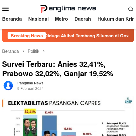
Loncat
Menu
ke
Mobile
konten
Beranda
Nasional
Metro
Daerah
Hukum dan Krim
enganga Diduga Akibat Tambang Siluman di Gowa, PRI Desak K
Breaking News
Beranda
Politik
Survei Terbaru: Anies 32,41%,
Prabowo 32,02%, Ganjar 19,52%
Panglima News
9 Februari 2024