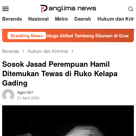
Loncat
Menu
ke
Mobile
konten
Beranda
Nasional
Metro
Daerah
Hukum dan Krim
enganga Diduga Akibat Tambang Siluman di Gowa, PRI Desak K
Breaking News
Beranda
Hukum dan Kriminal
Sosok Jasad Perempuan Hamil
Ditemukan Tewas di Ruko Kelapa
Gading
Agen 007
21 April 2024