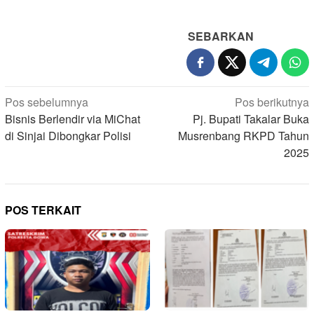
SEBARKAN
Navigasi
Pos sebelumnya
Pos berikutnya
pos
Bisnis Berlendir via MiChat
Pj. Bupati Takalar Buka
di Sinjai Dibongkar Polisi
Musrenbang RKPD Tahun
2025
POS TERKAIT