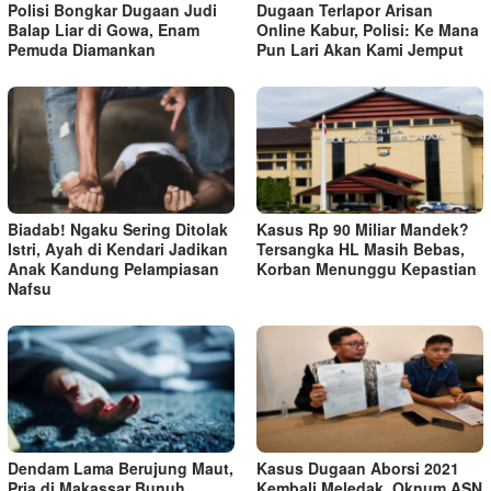
Polisi Bongkar Dugaan Judi
Dugaan Terlapor Arisan
Balap Liar di Gowa, Enam
Online Kabur, Polisi: Ke Mana
Pemuda Diamankan
Pun Lari Akan Kami Jemput
Biadab! Ngaku Sering Ditolak
Kasus Rp 90 Miliar Mandek?
Istri, Ayah di Kendari Jadikan
Tersangka HL Masih Bebas,
Anak Kandung Pelampiasan
Korban Menunggu Kepastian
Nafsu
Dendam Lama Berujung Maut,
Kasus Dugaan Aborsi 2021
Pria di Makassar Bunuh
Kembali Meledak, Oknum ASN