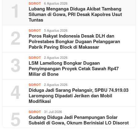
1
6 Agustus 2026
SOROT
Lubang Menganga Diduga Akibat Tambang
Siluman di Gowa, PRI Desak Kapolres Usut
Tuntas
2
5 Agustus 2026
SOROT
Poros Rakyat Indonesia Desak DLH dan
Polrestabes Bongkar Dugaan Pelanggaran
Pabrik Paving Block di Makassar
3
2 Agustus 2026
SOROT
LSM Lamellong Bongkar Dugaan
Penyimpangan Proyek Cetak Sawah Rp47
Miliar di Bone
4
2 Agustus 2026
SOROT
Diduga Jadi Sarang Pelangsir, SPBU 74.919.03
Larompong Dipadati Jeriken dan Mobil
Modifikasi
5
31 Juli 2026
SOROT
Gudang Diduga Jadi Penampungan Solar
Subsidi di Gowa, Oknum Berinisial LO Disorot