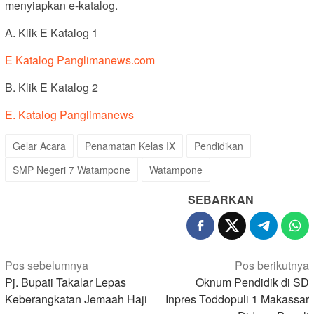
menyiapkan e-katalog.
A. Klik E Katalog 1
E Katalog Panglimanews.com
B. Klik E Katalog 2
E. Katalog Panglimanews
Gelar Acara
Penamatan Kelas IX
Pendidikan
SMP Negeri 7 Watampone
Watampone
SEBARKAN
Navigasi
Pos sebelumnya
Pos berikutnya
pos
Pj. Bupati Takalar Lepas
Oknum Pendidik di SD
Keberangkatan Jemaah Haji
Inpres Toddopuli 1 Makassar