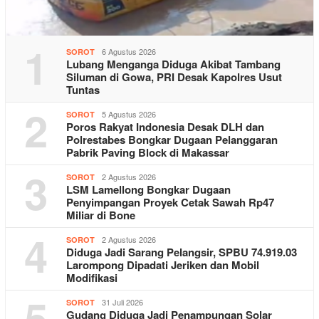
1
6 Agustus 2026
SOROT
Lubang Menganga Diduga Akibat Tambang
Siluman di Gowa, PRI Desak Kapolres Usut
Tuntas
2
5 Agustus 2026
SOROT
Poros Rakyat Indonesia Desak DLH dan
Polrestabes Bongkar Dugaan Pelanggaran
Pabrik Paving Block di Makassar
3
2 Agustus 2026
SOROT
LSM Lamellong Bongkar Dugaan
Penyimpangan Proyek Cetak Sawah Rp47
Miliar di Bone
4
2 Agustus 2026
SOROT
Diduga Jadi Sarang Pelangsir, SPBU 74.919.03
Larompong Dipadati Jeriken dan Mobil
Modifikasi
5
31 Juli 2026
SOROT
Gudang Diduga Jadi Penampungan Solar