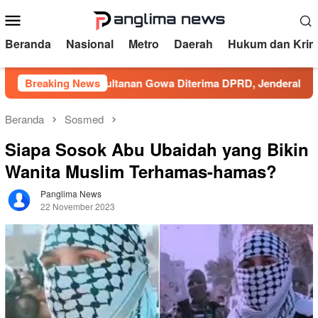
Loncat
Menu
ke
Mobile
konten
Beranda
Nasional
Metro
Daerah
Hukum dan Krim
asi Kesultanan Gowa Diterima DPRD, Jenderal Lapangan Apres
Breaking News
Beranda
Sosmed
Siapa Sosok Abu Ubaidah yang Bikin
Wanita Muslim Terhamas-hamas?
Panglima News
22 November 2023