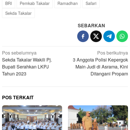
BRI
Pemkab Takalar
Ramadhan
Safari
Sekda Takalar
SEBARKAN
Navigasi
Pos sebelumnya
Pos berikutnya
pos
Sekda Takalar Wakili Pj.
3 Anggota Polisi Kepergok
Bupati Serahkan LKPJ
Main Judi di Asrama, Kini
Tahun 2023
Ditangani Propam
POS TERKAIT