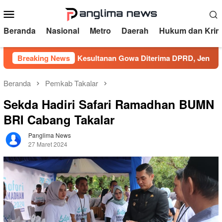
Loncat
Menu
ke
Mobile
konten
Beranda
Nasional
Metro
Daerah
Hukum dan Krim
Aspirasi Kesultanan Gowa Diterima DPRD, Jenderal Lapan
Breaking News
Beranda
Pemkab Takalar
Sekda Hadiri Safari Ramadhan BUMN
BRI Cabang Takalar
Panglima News
27 Maret 2024