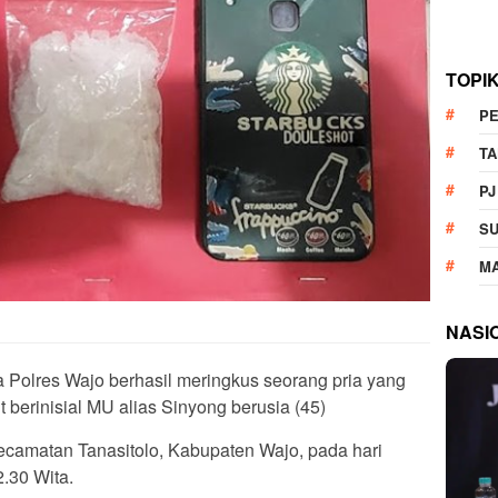
TOPI
P
T
PJ
S
M
NASI
 Polres Wajo berhasil meringkus seorang pria yang
 berinisial MU alias Sinyong berusia (45)
ecamatan Tanasitolo, Kabupaten Wajo, pada hari
2.30 Wita.