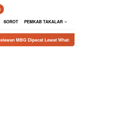
n
SOROT
PEMKAB TAKALAR
cat Lewat WhatsApp, Janji Kanwil KPPG Sulsel Masih Mengga