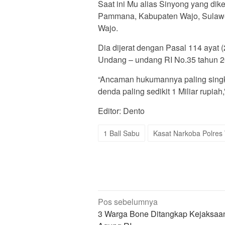
Saat ini Mu alias Sinyong yang di
Pammana, Kabupaten Wajo, Sulawesi
Wajo.
Dia dijerat dengan Pasal 114 ayat (
Undang – undang RI No.35 tahun 20
“Ancaman hukumannya paling singka
denda paling sedikit 1 Miliar rupia
Editor: Dento
1 Ball Sabu
Kasat Narkoba Polres
Navigasi
Pos sebelumnya
pos
3 Warga Bone Ditangkap Kejaksaa