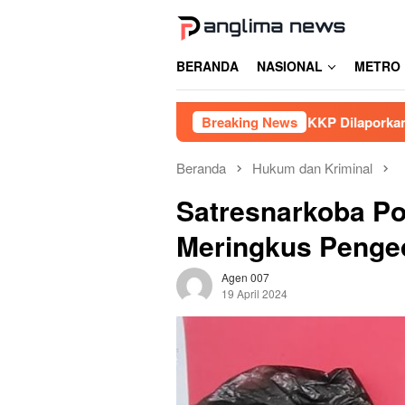
Loncat
ke
konten
BERANDA
NASIONAL
METRO
kassar
Oknum Pegawai KKP Dilaporkan ke Polda Sulsel,
Breaking News
Beranda
Hukum dan Kriminal
Satresnarkoba Po
Meringkus Penge
Agen 007
19 April 2024