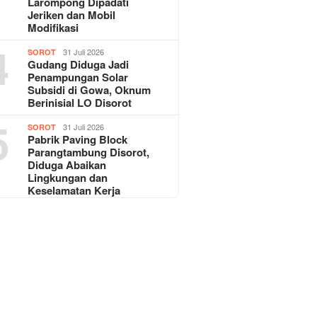
Larompong Dipadati
Jeriken dan Mobil
Modifikasi
4
31 Juli 2026
SOROT
Gudang Diduga Jadi
Penampungan Solar
Subsidi di Gowa, Oknum
Berinisial LO Disorot
5
31 Juli 2026
SOROT
Pabrik Paving Block
Parangtambung Disorot,
Diduga Abaikan
Lingkungan dan
Keselamatan Kerja