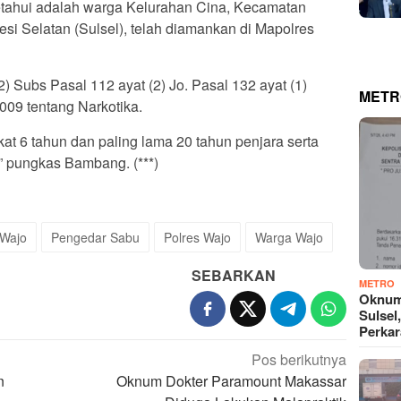
ketahui adalah warga Kelurahan Cina, Kecamatan
 Selatan (Sulsel), telah diamankan di Mapolres
2) Subs Pasal 112 ayat (2) Jo. Pasal 132 ayat (1)
METR
09 tentang Narkotika.
t 6 tahun dan paling lama 20 tahun penjara serta
h,” pungkas Bambang. (***)
 Wajo
Pengedar Sabu
Polres Wajo
Warga Wajo
SEBARKAN
METRO
Oknum
Sulsel
Perkar
Pos berikutnya
n
Oknum Dokter Paramount Makassar