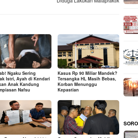
Diduga Lakukan Malapraktik
ab! Ngaku Sering
Kasus Rp 90 Miliar Mandek?
ak Istri, Ayah di Kendari
Tersangka HL Masih Bebas,
kan Anak Kandung
Korban Menunggu
mpiasan Nafsu
Kepastian
SORO