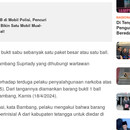
NASION
B di Mobil Polisi, Pencuri
Di Ten
i Bikin Satu Mobil Mual-
Pengun
al!
Bered
ukti sabu sebanyak satu paket besar atau satu ball.
ambang Supriady yang dihubungi wartawan
terhadap terduga pelaku penyalahgunaan narkoba atas
). Dari tangannya diamankan barang bukti 1 ball
Bambang, Kamis (18/4/2024).
asi, kata Bambang, pelaku mengakui bahwa barang
berinisial A dari kabupaten tetangga untuk diedar di