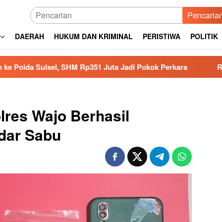
Pencaria
DAERAH
HUKUM DAN KRIMINAL
PERISTIWA
POLITIK
 SHM Rp351 Juta Jadi Pokok Perkara
Relawan MBG Dipe
lres Wajo Berhasil
dar Sabu