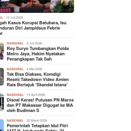
10 Juli 2026
AL
gah Kasus Korupsi Batubara, Isu
duran Diri Jampidsus Febrie
ar
8 Juli 2026
NASIONAL
Roy Suryo Tumbangkan Polda
Metro Jaya, Hakim Nyatakan
Penangkapan Tak Sah
4 Mei 2026
NASIONAL
Tak Bisa Diakses, Komdigi
Resmi Takedown Video Amien
Rais Bertajuk ‘Skandal Istana’
13 April 2026
NASIONAL
Disoal Keras! Putusan PN Maros
dan PT Makassar Digugat ke MA
oleh Budiman S
20 Maret 2026
NASIONAL
Pemerintah Tetapkan Idul Fitri
1447 H Jatuh pada Sabtu, 21