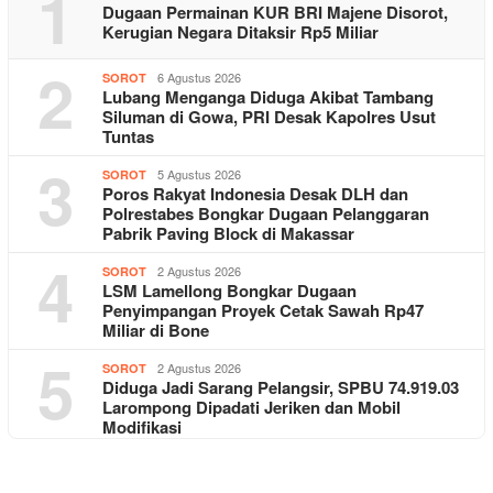
1
Dugaan Permainan KUR BRI Majene Disorot,
Kerugian Negara Ditaksir Rp5 Miliar
2
6 Agustus 2026
SOROT
Lubang Menganga Diduga Akibat Tambang
Siluman di Gowa, PRI Desak Kapolres Usut
Tuntas
3
5 Agustus 2026
SOROT
Poros Rakyat Indonesia Desak DLH dan
Polrestabes Bongkar Dugaan Pelanggaran
Pabrik Paving Block di Makassar
4
2 Agustus 2026
SOROT
LSM Lamellong Bongkar Dugaan
Penyimpangan Proyek Cetak Sawah Rp47
Miliar di Bone
5
2 Agustus 2026
SOROT
Diduga Jadi Sarang Pelangsir, SPBU 74.919.03
Larompong Dipadati Jeriken dan Mobil
Modifikasi