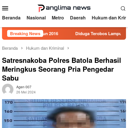
Loncat
Menu
ke
Mobile
konten
Beranda
Nasional
Metro
Daerah
Hukum dan Krim
omor 5 Tahun 2016
Breaking News
Diduga Terobos Lampu Merah, Perwir
Beranda
Hukum dan Kriminal
Satresnakoba Polres Batola Berhasil
Meringkus Seorang Pria Pengedar
Sabu
Agen 007
26 Mei 2024