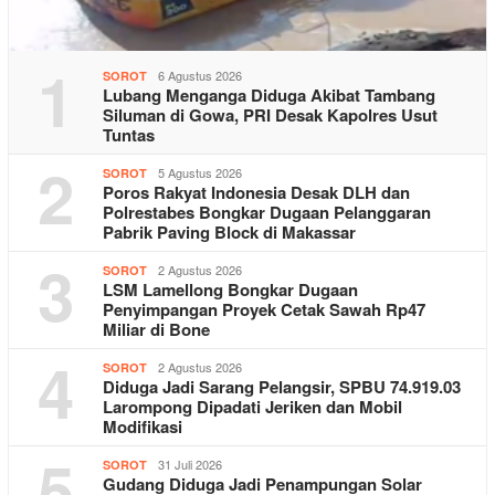
1
6 Agustus 2026
SOROT
Lubang Menganga Diduga Akibat Tambang
Siluman di Gowa, PRI Desak Kapolres Usut
Tuntas
2
5 Agustus 2026
SOROT
Poros Rakyat Indonesia Desak DLH dan
Polrestabes Bongkar Dugaan Pelanggaran
Pabrik Paving Block di Makassar
3
2 Agustus 2026
SOROT
LSM Lamellong Bongkar Dugaan
Penyimpangan Proyek Cetak Sawah Rp47
Miliar di Bone
4
2 Agustus 2026
SOROT
Diduga Jadi Sarang Pelangsir, SPBU 74.919.03
Larompong Dipadati Jeriken dan Mobil
Modifikasi
5
31 Juli 2026
SOROT
Gudang Diduga Jadi Penampungan Solar