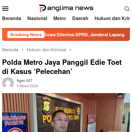
Loncat
Menu
ke
Mobile
konten
Beranda
Nasional
Metro
Daerah
Hukum dan Krim
esultanan Gowa Diterima DPRD, Jenderal Lapangan Apresiasi 
Breaking News
Beranda
Hukum dan Kriminal
Polda Metro Jaya Panggil Edie Toet
di Kasus ‘Pelecehan’
Agen 007
5 Maret 2024