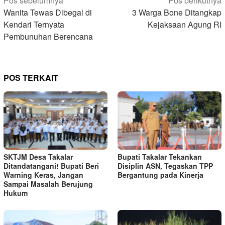
Navigasi
Pos sebelumnya
Pos berikutnya
pos
Wanita Tewas Dibegal di
3 Warga Bone Ditangkap
Kendari Ternyata
Kejaksaan Agung RI
Pembunuhan Berencana
POS TERKAIT
SKTJM Desa Takalar
Bupati Takalar Tekankan
Ditandatangani! Bupati Beri
Disiplin ASN, Tegaskan TPP
Warning Keras, Jangan
Bergantung pada Kinerja
Sampai Masalah Berujung
Hukum