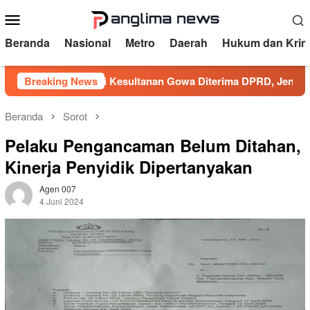
Loncat
Menu
ke
Mobile
konten
Beranda
Nasional
Metro
Daerah
Hukum dan Krim
Aspirasi Kesultanan Gowa Diterima DPRD, Jenderal Lapang
Breaking News
Beranda
Sorot
Pelaku Pengancaman Belum Ditahan,
Kinerja Penyidik Dipertanyakan
Agen 007
4 Juni 2024