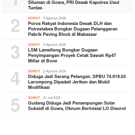
Siluman di Gowa, PRI Desak Kapolres Usut
Tuntas
2
5 Agustus 2026
SOROT
Poros Rakyat Indonesia Desak DLH dan
Polrestabes Bongkar Dugaan Pelanggaran
Pabrik Paving Block di Makassar
3
2 Agustus 2026
SOROT
LSM Lamellong Bongkar Dugaan
Penyimpangan Proyek Cetak Sawah Rp47
Miliar di Bone
4
2 Agustus 2026
SOROT
Diduga Jadi Sarang Pelangsir, SPBU 74.919.03
Larompong Dipadati Jeriken dan Mobil
Modifikasi
5
31 Juli 2026
SOROT
Gudang Diduga Jadi Penampungan Solar
Subsidi di Gowa, Oknum Berinisial LO Disorot