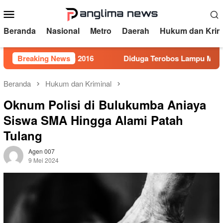
Loncat
Menu
ke
Mobile
konten
Beranda
Nasional
Metro
Daerah
Hukum dan Krim
or 5 Tahun 2016
Breaking News
Diduga Terobos Lampu Merah, Perwira 
Beranda
Hukum dan Kriminal
Oknum Polisi di Bulukumba Aniaya
Siswa SMA Hingga Alami Patah
Tulang
Agen 007
9 Mei 2024