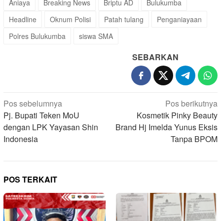
Aniaya
Breaking News
Briptu AD
Bulukumba
Headline
Oknum Polisi
Patah tulang
Penganiayaan
Polres Bulukumba
siswa SMA
SEBARKAN
Navigasi
Pos sebelumnya
Pos berikutnya
pos
Pj. Bupati Teken MoU
Kosmetik Pinky Beauty
dengan LPK Yayasan Shin
Brand Hj Imelda Yunus Eksis
Indonesia
Tanpa BPOM
POS TERKAIT