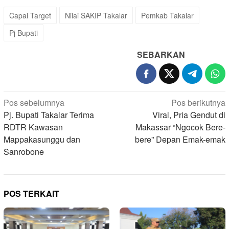
Capai Target
Nilai SAKIP Takalar
Pemkab Takalar
Pj Bupati
SEBARKAN
Navigasi
Pos sebelumnya
Pos berikutnya
pos
Pj. Bupati Takalar Terima
Viral, Pria Gendut di
RDTR Kawasan
Makassar “Ngocok Bere-
Mappakasunggu dan
bere” Depan Emak-emak
Sanrobone
POS TERKAIT