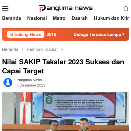
Loncat
Menu
ke
Mobile
konten
Beranda
Nasional
Metro
Daerah
Hukum dan Krim
or 5 Tahun 2016
Breaking News
Diduga Terobos Lampu Merah, Perwira
Beranda
Pemkab Takalar
Nilai SAKIP Takalar 2023 Sukses dan
Capai Target
Panglima News
7 Desember 2023