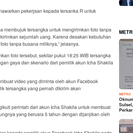
enawarkan pekerjaan kepada tersanka R untuk
la membujuk tersangka untuk mengirimkan foto tanpa
METR
ikirimkan sejumlah uang. Karena desakan kebutuhan
oto tanpa busana miliknya,” jelasnya.
kan foto tersebut, sekitar pukul 18:25 WIB tersangka
gan gaya dan skenario dari pemilik akun Icha Shakila
mbuat video yang diminta oleh akun Facebook
lik tersangka yang pernah dikirim akan
METRO
Oknum
Sulsel
gikuti perintah dari akun Icha Shakila untuk membuat
Perkar
ungnya yang berusia 5 tahun dengan dijanjikan oleh
deo kepada pemilik akun Facebook Icha Shakila pada