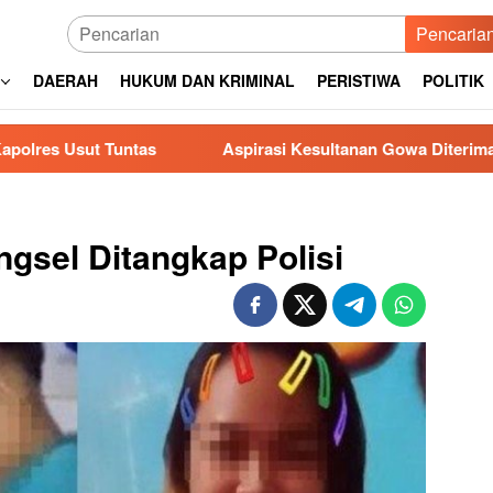
Pencaria
DAERAH
HUKUM DAN KRIMINAL
PERISTIWA
POLITIK
as
Aspirasi Kesultanan Gowa Diterima DPRD, Jenderal
gsel Ditangkap Polisi