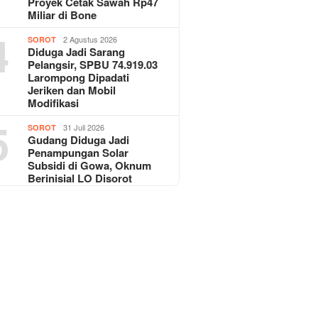
Proyek Cetak Sawah Rp47
Miliar di Bone
4
2 Agustus 2026
SOROT
Diduga Jadi Sarang
Pelangsir, SPBU 74.919.03
Larompong Dipadati
Jeriken dan Mobil
Modifikasi
5
31 Juli 2026
SOROT
Gudang Diduga Jadi
Penampungan Solar
Subsidi di Gowa, Oknum
Berinisial LO Disorot