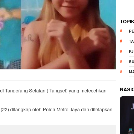
TOPI
P
T
PJ
S
M
NASI
i Tangerang Selatan ( Tangsel) yang melecehkan
(22) ditangkap oleh Polda Metro Jaya dan ditetapkan