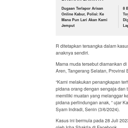
Dugaan Terlapor Arisan
8 
Online Kabur, Polisi: Ke
To
Mana Pun Lari Akan Kami
Di
Jemput
La
R ditetapkan tersangka dalam kas
anaknya sendiri.
Mama muda tersebut diamankan di 
Aren, Tangerang Selatan, Provinsi 
“Kami melakukan penangkapan terh
pidana orang dengan sengaja dan t
memiliki muatan yang melanggar kes
pidana perlindungan anak, ” ujar 
Syam Indradi, Senin (3/6/2024).
Kasus ini bermula pada 28 Juli 202
oleh Icha Shakila di Facebook.