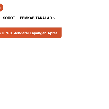
n
SOROT
PEMKAB TAKALAR
 Lapangan Apresiasi Pengamanan Polresta Gowa
Poros 