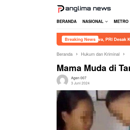
Loncat
ke
konten
BERANDA
NASIONAL
METRO
ibat Tambang Siluman di Gowa, PRI Desak Kapolres Usut Tunt
Breaking News
Beranda
Hukum dan Kriminal
Mama Muda di Tan
Agen 007
3 Juni 2024