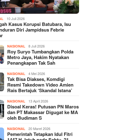
10 Juli 2026
AL
gah Kasus Korupsi Batubara, Isu
duran Diri Jampidsus Febrie
ar
8 Juli 2026
NASIONAL
Roy Suryo Tumbangkan Polda
Metro Jaya, Hakim Nyatakan
Penangkapan Tak Sah
4 Mei 2026
NASIONAL
Tak Bisa Diakses, Komdigi
Resmi Takedown Video Amien
Rais Bertajuk ‘Skandal Istana’
13 April 2026
NASIONAL
Disoal Keras! Putusan PN Maros
dan PT Makassar Digugat ke MA
oleh Budiman S
20 Maret 2026
NASIONAL
Pemerintah Tetapkan Idul Fitri
1447 H Jatuh pada Sabtu, 21