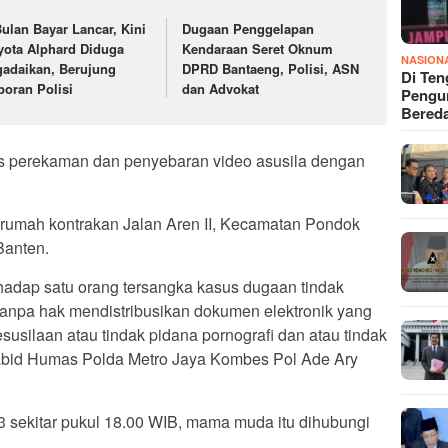
Bulan Bayar Lancar, Kini
Dugaan Penggelapan
yota Alphard Diduga
Kendaraan Seret Oknum
NASION
gadaikan, Berujung
DPRD Bantaeng, Polisi, ASN
Di Ten
poran Polisi
dan Advokat
Pengun
Bered
us perekaman dan penyebaran video asusila dengan
rumah kontrakan Jalan Aren II, Kecamatan Pondok
Banten.
adap satu orang tersangka kasus dugaan tindak
anpa hak mendistribusikan dokumen elektronik yang
usilaan atau tindak pidana pornografi dan atau tindak
Kabid Humas Polda Metro Jaya Kombes Pol Ade Ary
3 sekitar pukul 18.00 WIB, mama muda itu dihubungi