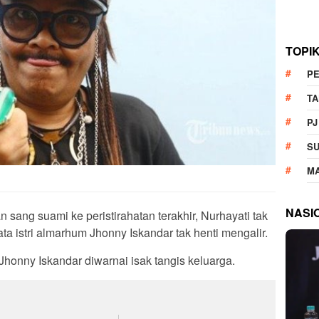
TOPI
P
T
PJ
S
M
NASI
 sang suami ke peristirahatan terakhir, Nurhayati tak
ta istri almarhum Jhonny Iskandar tak henti mengalir.
onny Iskandar diwarnai isak tangis keluarga.