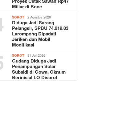
Proyek Cetak Sawah Rp47
Miliar di Bone
4
2 Agustus 2026
SOROT
Diduga Jadi Sarang
Pelangsir, SPBU 74.919.03
Larompong Dipadati
Jeriken dan Mobil
Modifikasi
5
31 Juli 2026
SOROT
Gudang Diduga Jadi
Penampungan Solar
Subsidi di Gowa, Oknum
Berinisial LO Disorot