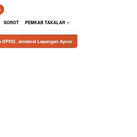
n
SOROT
PEMKAB TAKALAR
al Lapangan Apresiasi Pengamanan Polresta Gowa
Poro