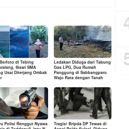
 Berfoto di Tebing
Ledakan Diduga dari Tabung
ralang, Siswi SMA
Gas LPG, Dua Rumah
ng Usai Diterjang Ombak
Panggung di Sabbangparu
r
Wajo Rata dengan Tanah
ru Polisi Renggut Nyawa
Tragis! Bripda DP Tewas di
ja di Toddopuli, Iptu N
Aspol Polda Sulsel, Diduga