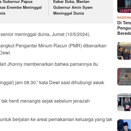
s Gubernur Papua
Kabar Duka, Mantan
kas Enembe Meninggal
Gubernur Amin Syam
nia
Meninggal Dunia
NASION
Di Ten
Pengun
Bered
senior meninggal dunia, Jumat (10/5/2024).
 dangkut Pengantar Minum Racun (PMR) dibenarkan
Dewi.
dari Jhonny membenarkan bahwa pamannya itu
ninggal) jam 08.30,” kata Dewi saat dihubungi awak
ar tak henti menangis sejak sebelum jenazah
 untuk berjalan ke areal pemakaman keluarga yang tak