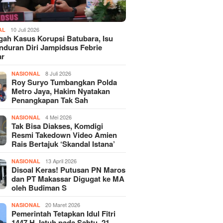
10 Juli 2026
AL
gah Kasus Korupsi Batubara, Isu
duran Diri Jampidsus Febrie
ar
8 Juli 2026
NASIONAL
Roy Suryo Tumbangkan Polda
Metro Jaya, Hakim Nyatakan
Penangkapan Tak Sah
4 Mei 2026
NASIONAL
Tak Bisa Diakses, Komdigi
Resmi Takedown Video Amien
Rais Bertajuk ‘Skandal Istana’
13 April 2026
NASIONAL
Disoal Keras! Putusan PN Maros
dan PT Makassar Digugat ke MA
oleh Budiman S
20 Maret 2026
NASIONAL
Pemerintah Tetapkan Idul Fitri
1447 H Jatuh pada Sabtu, 21