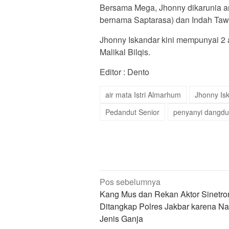
Bersama Mega, Jhonny dikarunia a
bernama Saptarasa) dan Indah Taw
Jhonny Iskandar kini mempunyai 2 an
Malikal Bilqis.
Editor : Dento
air mata Istri Almarhum
Jhonny Is
Pedandut Senior
penyanyi dangdu
Navigasi
Pos sebelumnya
pos
Kang Mus dan Rekan Aktor Sinetro
Ditangkap Polres Jakbar karena N
Jenis Ganja