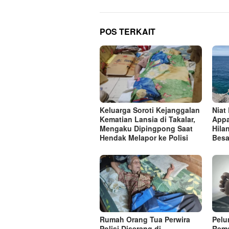
POS TERKAIT
Keluarga Soroti Kejanggalan
Niat
Kematian Lansia di Takalar,
Appa
Mengaku Dipingpong Saat
Hila
Hendak Melapor ke Polisi
Besa
Rumah Orang Tua Perwira
Pelu
Polisi Diserang di
Rema