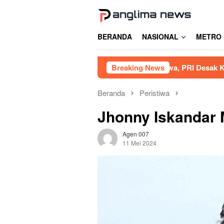
Loncat
ke
konten
BERANDA
NASIONAL
METRO
Akibat Tambang Siluman di Gowa, PRI Desak Kapolres Usut Tu
Breaking News
Beranda
Peristiwa
Jhonny Iskandar 
Agen 007
11 Mei 2024