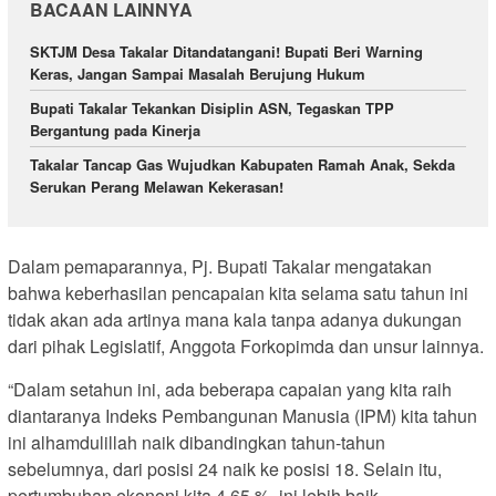
BACAAN LAINNYA
SKTJM Desa Takalar Ditandatangani! Bupati Beri Warning
Keras, Jangan Sampai Masalah Berujung Hukum
Bupati Takalar Tekankan Disiplin ASN, Tegaskan TPP
Bergantung pada Kinerja
Takalar Tancap Gas Wujudkan Kabupaten Ramah Anak, Sekda
Serukan Perang Melawan Kekerasan!
Dalam pemaparannya, Pj. Bupati Takalar mengatakan
bahwa keberhasilan pencapaian kita selama satu tahun ini
tidak akan ada artinya mana kala tanpa adanya dukungan
dari pihak Legislatif, Anggota Forkopimda dan unsur lainnya.
“Dalam setahun ini, ada beberapa capaian yang kita raih
diantaranya Indeks Pembangunan Manusia (IPM) kita tahun
ini alhamdulillah naik dibandingkan tahun-tahun
sebelumnya, dari posisi 24 naik ke posisi 18. Selain itu,
pertumbuhan ekononi kita 4,65 %, ini lebih baik