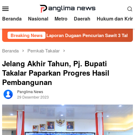
Loncat
Menu
ke
Mobile
konten
Beranda
Nasional
Metro
Daerah
Hukum dan Krim
dak
Breaking News
Laporan Dugaan Pencurian Sawit 3 Tahun Mandek, A
Beranda
Pemkab Takalar
Jelang Akhir Tahun, Pj. Bupati
Takalar Paparkan Progres Hasil
Pembangunan
Panglima News
29 Desember 2023