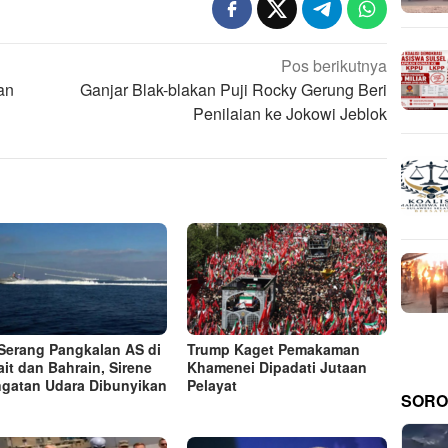
Pos berikutnya
an
Ganjar Blak-blakan Puji Rocky Gerung Beri
Penilaian ke Jokowi Jeblok
 Serang Pangkalan AS di
Trump Kaget Pemakaman
it dan Bahrain, Sirene
Khamenei Dipadati Jutaan
ngatan Udara Dibunyikan
Pelayat
SORO