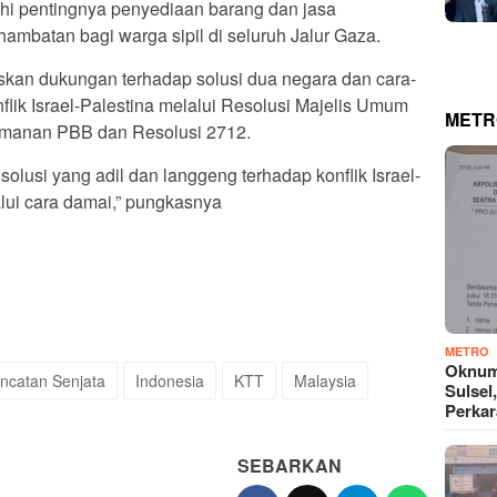
hi pentingnya penyediaan barang dan jasa
ambatan bagi warga sipil di seluruh Jalur Gaza.
skan dukungan terhadap solusi dua negara dan cara-
lik Israel-Palestina melalui Resolusi Majelis Umum
METR
manan PBB dan Resolusi 2712.
usi yang adil dan langgeng terhadap konflik Israel-
lui cara damai,” pungkasnya
METRO
Oknum
ncatan Senjata
Indonesia
KTT
Malaysia
Sulsel
Perkar
SEBARKAN