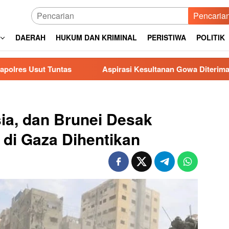
Pencaria
DAERAH
HUKUM DAN KRIMINAL
PERISTIWA
POLITIK
as
Aspirasi Kesultanan Gowa Diterima DPRD, Jenderal
sia, dan Brunei Desak
 di Gaza Dihentikan