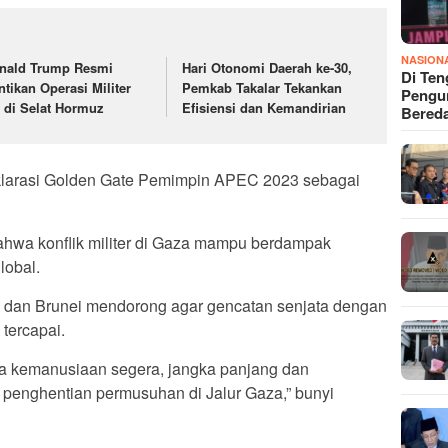
NASION
nald Trump Resmi
Hari Otonomi Daerah ke-30,
Di Ten
ntikan Operasi Militer
Pemkab Takalar Tekankan
Pengun
 di Selat Hormuz
Efisiensi dan Kemandirian
Bered
klarasi Golden Gate Pemimpin APEC 2023 sebagai
wa konflik militer di Gaza mampu berdampak
lobal.
ia dan Brunei mendorong agar gencatan senjata dengan
tercapai.
a kemanusiaan segera, jangka panjang dan
penghentian permusuhan di Jalur Gaza,” bunyi