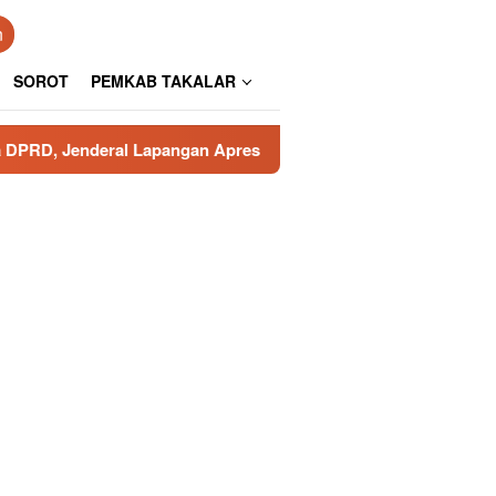
n
SOROT
PEMKAB TAKALAR
 Lapangan Apresiasi Pengamanan Polresta Gowa
Poros 