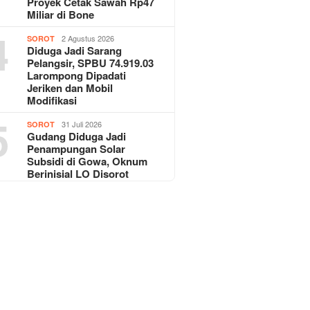
Proyek Cetak Sawah Rp47
Miliar di Bone
4
2 Agustus 2026
SOROT
Diduga Jadi Sarang
Pelangsir, SPBU 74.919.03
Larompong Dipadati
Jeriken dan Mobil
Modifikasi
5
31 Juli 2026
SOROT
Gudang Diduga Jadi
Penampungan Solar
Subsidi di Gowa, Oknum
Berinisial LO Disorot