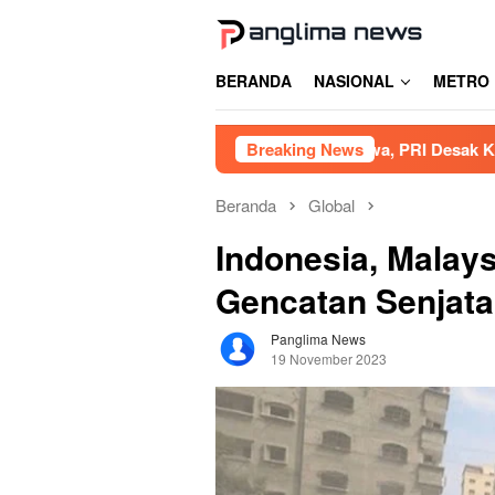
Loncat
ke
konten
BERANDA
NASIONAL
METRO
ibat Tambang Siluman di Gowa, PRI Desak Kapolres Usut Tunt
Breaking News
Beranda
Global
Indonesia, Malay
Gencatan Senjata
Panglima News
19 November 2023