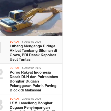
1
6 Agustus 2026
SOROT
Lubang Menganga Diduga
Akibat Tambang Siluman di
Gowa, PRI Desak Kapolres
Usut Tuntas
2
5 Agustus 2026
SOROT
Poros Rakyat Indonesia
Desak DLH dan Polrestabes
Bongkar Dugaan
Pelanggaran Pabrik Paving
Block di Makassar
3
2 Agustus 2026
SOROT
LSM Lamellong Bongkar
Dugaan Penyimpangan