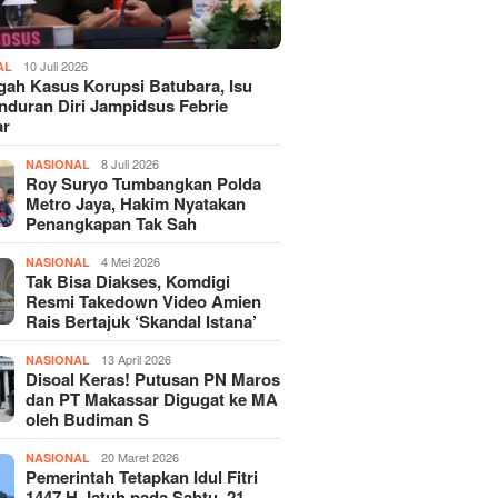
10 Juli 2026
AL
gah Kasus Korupsi Batubara, Isu
duran Diri Jampidsus Febrie
ar
8 Juli 2026
NASIONAL
Roy Suryo Tumbangkan Polda
Metro Jaya, Hakim Nyatakan
Penangkapan Tak Sah
4 Mei 2026
NASIONAL
Tak Bisa Diakses, Komdigi
Resmi Takedown Video Amien
Rais Bertajuk ‘Skandal Istana’
13 April 2026
NASIONAL
Disoal Keras! Putusan PN Maros
dan PT Makassar Digugat ke MA
oleh Budiman S
20 Maret 2026
NASIONAL
Pemerintah Tetapkan Idul Fitri
1447 H Jatuh pada Sabtu, 21