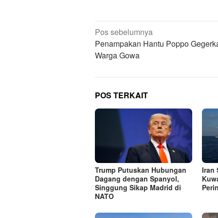
Navigasi
Pos sebelumnya
pos
Penampakan Hantu Poppo Gegerk
Warga Gowa
POS TERKAIT
Trump Putuskan Hubungan
Iran
Dagang dengan Spanyol,
Kuwa
Singgung Sikap Madrid di
Peri
NATO