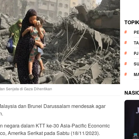
TOPI
P
T
PJ
S
M
tan Senjata di Gaza Dihentikan
NASI
Malaysia dan Brunei Darussalam mendesak agar
n.
in negara dalam KTT ke-30 Asia-Pacific Economic
co, Amerika Serikat pada Sabtu (18/11/2023).