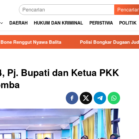
Pencaria
DAERAH
HUKUM DAN KRIMINAL
PERISTIWA
POLITIK
Nyawa Balita
Polisi Bongkar Dugaan Judi Balap Liar d
, Pj. Bupati dan Ketua PKK
omba