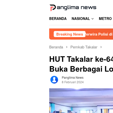
Loncat
ke
konten
BERANDA
NASIONAL
METRO
Diduga Terobos Lampu Merah, Perwira Polisi di Bone Renggut 
Breaking News
Beranda
Pemkab Takalar
HUT Takalar ke-64
Buka Berbagai L
Panglima News
8 Februari 2024