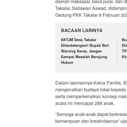
daerah makassar, baca puisi, dan d
Takalar, Setiawan Aswad, didamping
Gedung PKK Takalar 8 Februari 20
BACAAN LAINNYA
SKTJM Desa Takalar
Bu
Ditandatangani! Bupati Beri
Di
Warning Keras, Jangan
TP
Sampai Masalah Berujung
Ki
Hukum
Dalam laporannya Ketua Panitia, St
mengenalkan budaya lokal kepada a
serta memperkenalkan konsep maka
acara ini mencapai 288 anak.
“Semoga anak-anak dapat berkreas
kemampuan dan kreativitasnya” uja