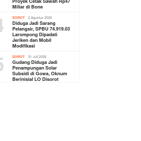
Proyek Cetak Sawah Rp47
Miliar di Bone
4
2 Agustus 2026
SOROT
Diduga Jadi Sarang
Pelangsir, SPBU 74.919.03
Larompong Dipadati
Jeriken dan Mobil
Modifikasi
5
31 Juli 2026
SOROT
Gudang Diduga Jadi
Penampungan Solar
Subsidi di Gowa, Oknum
Berinisial LO Disorot