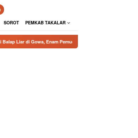
n
SOROT
PEMKAB TAKALAR
i Gowa, Enam Pemuda Diamankan
Lubang Menganga Didug