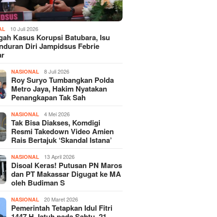
10 Juli 2026
AL
gah Kasus Korupsi Batubara, Isu
duran Diri Jampidsus Febrie
ar
8 Juli 2026
NASIONAL
Roy Suryo Tumbangkan Polda
Metro Jaya, Hakim Nyatakan
Penangkapan Tak Sah
4 Mei 2026
NASIONAL
Tak Bisa Diakses, Komdigi
Resmi Takedown Video Amien
Rais Bertajuk ‘Skandal Istana’
13 April 2026
NASIONAL
Disoal Keras! Putusan PN Maros
dan PT Makassar Digugat ke MA
oleh Budiman S
20 Maret 2026
NASIONAL
Pemerintah Tetapkan Idul Fitri
1447 H Jatuh pada Sabtu, 21