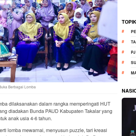
TOPI
P
T
PJ
S
M
K Buka Berbagai Lomba
NASI
mba dilaksanakan dalam rangka memperingati HUT
i yang diadakan Bunda PAUD Kabupaten Takalar yang
uk anak usia 4-6 tahun.
rti lomba mewarnai, menyusun puzzle, tari kreasi