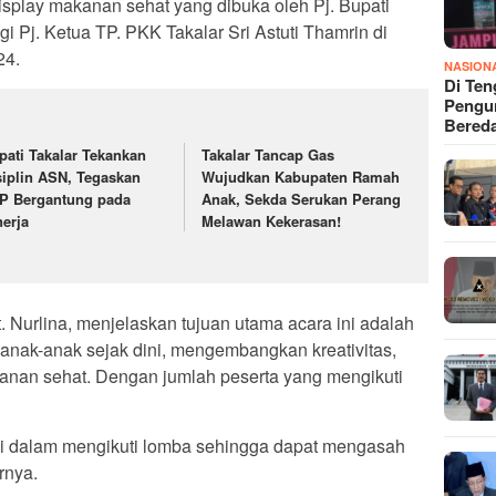
isplay makanan sehat yang dibuka oleh Pj. Bupati
i Pj. Ketua TP. PKK Takalar Sri Astuti Thamrin di
24.
NASION
Di Ten
Pengun
Bered
pati Takalar Tekankan
Takalar Tancap Gas
siplin ASN, Tegaskan
Wujudkan Kabupaten Ramah
P Bergantung pada
Anak, Sekda Serukan Perang
nerja
Melawan Kekerasan!
. Nurlina, menjelaskan tujuan utama acara ini adalah
nak-anak sejak dini, mengembangkan kreativitas,
nan sehat. Dengan jumlah peserta yang mengikuti
i dalam mengikuti lomba sehingga dapat mengasah
rnya.