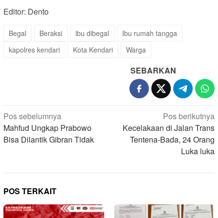
Editor: Dento
Begal
Beraksi
ibu dibegal
Ibu rumah tangga
kapolres kendari
Kota Kendari
Warga
SEBARKAN
Navigasi
Pos sebelumnya
Pos berikutnya
pos
Mahfud Ungkap Prabowo
Kecelakaan di Jalan Trans
Bisa Dilantik Gibran Tidak
Tentena-Bada, 24 Orang
Luka luka
POS TERKAIT