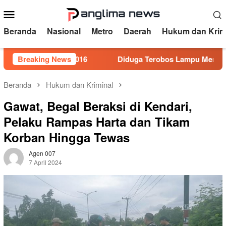
Loncat
Menu
ke
Mobile
konten
Beranda
Nasional
Metro
Daerah
Hukum dan Krim
5 Tahun 2016
Breaking News
Diduga Terobos Lampu Merah, Perwira Pol
Beranda
Hukum dan Kriminal
Gawat, Begal Beraksi di Kendari,
Pelaku Rampas Harta dan Tikam
Korban Hingga Tewas
Agen 007
7 April 2024