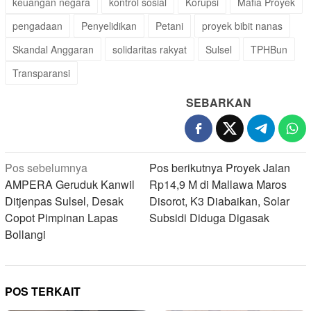
keuangan negara
kontrol sosial
Korupsi
Mafia Proyek
pengadaan
Penyelidikan
Petani
proyek bibit nanas
Skandal Anggaran
solidaritas rakyat
Sulsel
TPHBun
Transparansi
SEBARKAN
Navigasi
Pos sebelumnya
Pos berikutnya
Proyek Jalan
pos
AMPERA Geruduk Kanwil
Rp14,9 M di Mallawa Maros
Ditjenpas Sulsel, Desak
Disorot, K3 Diabaikan, Solar
Copot Pimpinan Lapas
Subsidi Diduga Digasak
Bollangi
POS TERKAIT