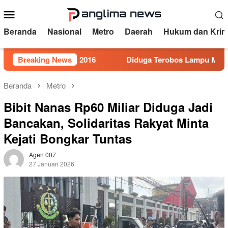
Loncat
Menu
ke
Mobile
konten
Beranda
Nasional
Metro
Daerah
Hukum dan Krim
or 5 Tahun 2016
Breaking News
Diduga Terobos Lampu Merah, Perwira 
Beranda
Metro
Bibit Nanas Rp60 Miliar Diduga Jadi
Bancakan, Solidaritas Rakyat Minta
Kejati Bongkar Tuntas
Agen 007
27 Januari 2026