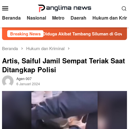
Loncat
Menu
ke
Mobile
konten
Beranda
Nasional
Metro
Daerah
Hukum dan Krim
Menganga Diduga Akibat Tambang Siluman di Gowa, PRI Desak 
Breaking News
Beranda
Hukum dan Kriminal
Artis, Saiful Jamil Sempat Teriak Saat
Ditangkap Polisi
Agen 007
6 Januari 2024