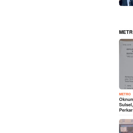
METR
METRO
Oknum
Sulsel
Perkar