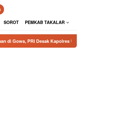
n
SOROT
PEMKAB TAKALAR
I Desak Kapolres Usut Tuntas
Aspirasi Kesultanan Go