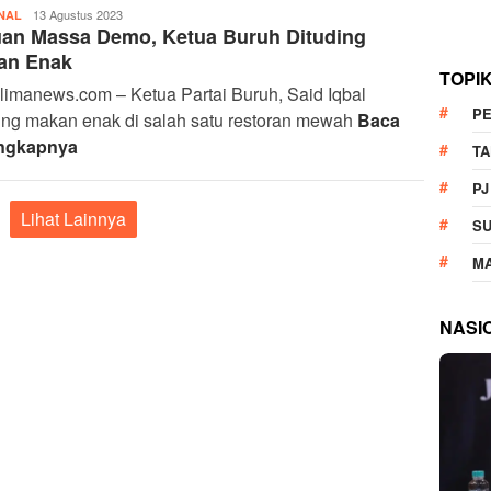
Panglima
13 Agustus 2023
NAL
uan Massa Demo, Ketua Buruh Dituding
News
an Enak
TOPI
imanews.com – Ketua Partai Buruh, Said Iqbal
P
ing makan enak di salah satu restoran mewah
Baca
ngkapnya
T
PJ
Lihat Lainnya
S
M
NASI