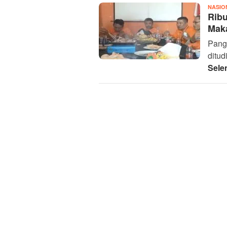
NASIO
Rib
Mak
Pangl
ditud
Sele