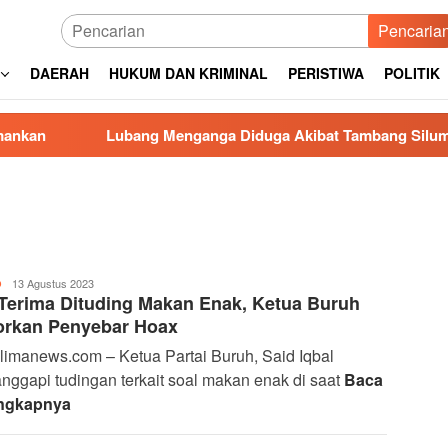
Pencaria
DAERAH
HUKUM DAN KRIMINAL
PERISTIWA
POLITIK
Lubang Menganga Diduga Akibat Tambang Siluman di Gowa, PR
Panglima
13 Agustus 2023
O
Terima Dituding Makan Enak, Ketua Buruh
News
orkan Penyebar Hoax
imanews.com – Ketua Partai Buruh, Said Iqbal
ggapi tudingan terkait soal makan enak di saat
Baca
ngkapnya