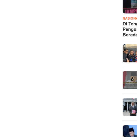
NASION
Di Ten
Pengun
Bered