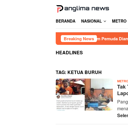
Loncat
ke
konten
BERANDA
NASIONAL
METRO
ugaan Judi Balap Liar di Gowa, Enam Pemuda Diamankan
Breaking News
HEADLINES
TAG:
KETUA BURUH
METR
Tak 
Lap
Pangl
menan
Sele