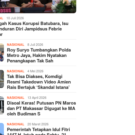
10 Juli 2026
AL
gah Kasus Korupsi Batubara, Isu
duran Diri Jampidsus Febrie
ar
8 Juli 2026
NASIONAL
Roy Suryo Tumbangkan Polda
Metro Jaya, Hakim Nyatakan
Penangkapan Tak Sah
4 Mei 2026
NASIONAL
Tak Bisa Diakses, Komdigi
Resmi Takedown Video Amien
Rais Bertajuk ‘Skandal Istana’
13 April 2026
NASIONAL
Disoal Keras! Putusan PN Maros
dan PT Makassar Digugat ke MA
oleh Budiman S
20 Maret 2026
NASIONAL
Pemerintah Tetapkan Idul Fitri
1447 H Jatuh pada Sabtu, 21