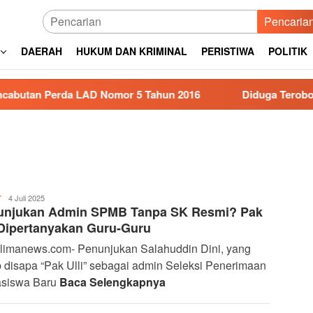
Pencaria
DAERAH
HUKUM DAN KRIMINAL
PERISTIWA
POLITIK
da LAD Nomor 5 Tahun 2016
Diduga Terobos Lampu Mer
Agen
4 Juli 2025
T
unjukan Admin SPMB Tanpa SK Resmi? Pak
007
 Dipertanyakan Guru-Guru
limanews.com- Penunjukan Salahuddin Dini, yang
 disapa “Pak Ulli” sebagai admin Seleksi Penerimaan
siswa Baru
Baca Selengkapnya