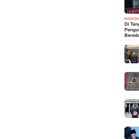
NASION
Di Ten
Pengun
Bered