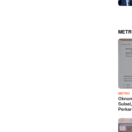
METR
METRO
Oknum
Sulsel
Perkar