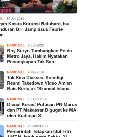
10 Juli 2026
AL
gah Kasus Korupsi Batubara, Isu
duran Diri Jampidsus Febrie
ar
8 Juli 2026
NASIONAL
Roy Suryo Tumbangkan Polda
Metro Jaya, Hakim Nyatakan
Penangkapan Tak Sah
4 Mei 2026
NASIONAL
Tak Bisa Diakses, Komdigi
Resmi Takedown Video Amien
Rais Bertajuk ‘Skandal Istana’
13 April 2026
NASIONAL
Disoal Keras! Putusan PN Maros
dan PT Makassar Digugat ke MA
oleh Budiman S
20 Maret 2026
NASIONAL
Pemerintah Tetapkan Idul Fitri
1447 H Jatuh pada Sabtu, 21