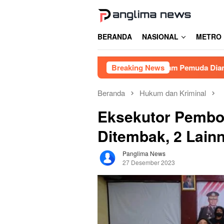
Loncat
ke
konten
BERANDA
NASIONAL
METRO
an Judi Balap Liar di Gowa, Enam Pemuda Diamankan
Breaking News
L
Beranda
Hukum dan Kriminal
Eksekutor Pembo
Ditembak, 2 Lain
Panglima News
27 Desember 2023