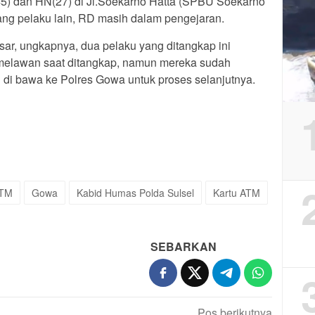
45) dan HN(27) di Jl.Soekarno Hatta (SPBU Soekarno
ang pelaku lain, RD masih dalam pengejaran.
r, ungkapnya, dua pelaku yang ditangkap ini
 melawan saat ditangkap, namun mereka sudah
di bawa ke Polres Gowa untuk proses selanjutnya.
ATM
Gowa
Kabid Humas Polda Sulsel
Kartu ATM
SEBARKAN
Pos berikutnya