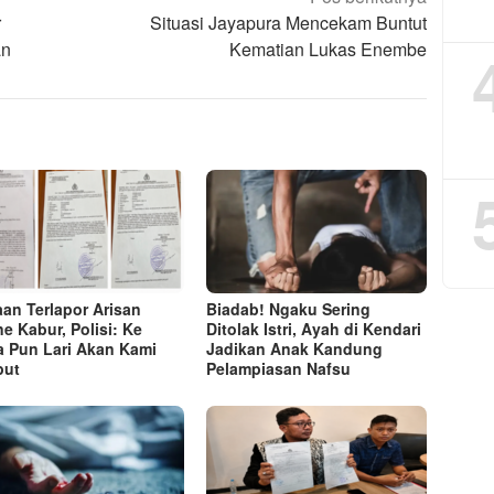
r
Situasi Jayapura Mencekam Buntut
an
Kematian Lukas Enembe
an Terlapor Arisan
Biadab! Ngaku Sering
ne Kabur, Polisi: Ke
Ditolak Istri, Ayah di Kendari
 Pun Lari Akan Kami
Jadikan Anak Kandung
put
Pelampiasan Nafsu