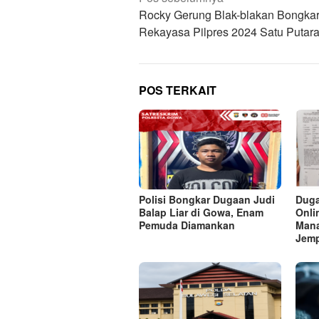
pos
Rocky Gerung Blak-blakan Bongka
Rekayasa Pilpres 2024 Satu Putar
POS TERKAIT
Polisi Bongkar Dugaan Judi
Duga
Balap Liar di Gowa, Enam
Onli
Pemuda Diamankan
Mana
Jem