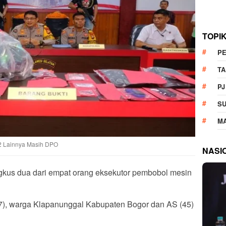
TOPI
P
T
PJ
S
M
2 Lainnya Masih DPO
NASI
ngkus dua dari empat orang eksekutor pembobol mesin
27), warga Klapanunggal Kabupaten Bogor dan AS (45)