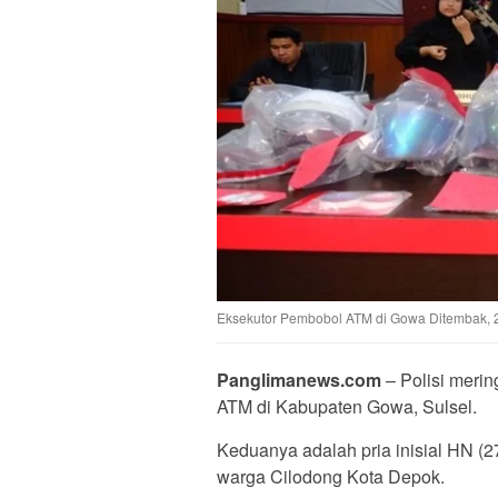
Eksekutor Pembobol ATM di Gowa Ditembak, 
Panglimanews.com
– Polisi meri
ATM di Kabupaten Gowa, Sulsel.
Keduanya adalah pria inisial HN (
warga Cilodong Kota Depok.