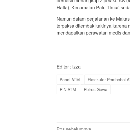
berhasil menangkap 2 pelaku AS (
Hatta), Kecamatan Palu Timur, sed
Namun dalam perjalanan ke Makassa
terpaksa ditembak kakinya karena
mendapatkan perawatan medis dan 
Editor : Izza
Bobol ATM
Eksekutor Pembobol 
PIN ATM
Polres Gowa
Navigasi
Pos sebelumnya