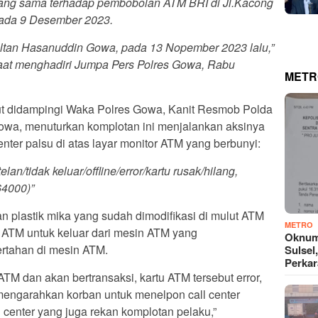
yang sama terhadap pembobolan ATM BRI di Jl.Kacong
pada 9 Desember 2023.
tan Hasanuddin Gowa, pada 13 Nopember 2023 lalu,”
at menghadiri Jumpa Pers Polres Gowa, Rabu
METR
ut didampingi Waka Polres Gowa, Kanit Resmob Polda
owa, menuturkan komplotan ini menjalankan aksinya
ter palsu di atas layar monitor ATM yang berbunyi:
an/tidak keluar/offline/error/kartu rusak/hilang,
64000)”
plastik mika yang sudah dimodifikasi di mulut ATM
METRO
 ATM untuk keluar dari mesin ATM yang
Oknum
rtahan di mesin ATM.
Sulsel
Perkar
TM dan akan bertransaksi, kartu ATM tersebut error,
 mengarahkan korban untuk menelpon call center
 center yang juga rekan komplotan pelaku,”