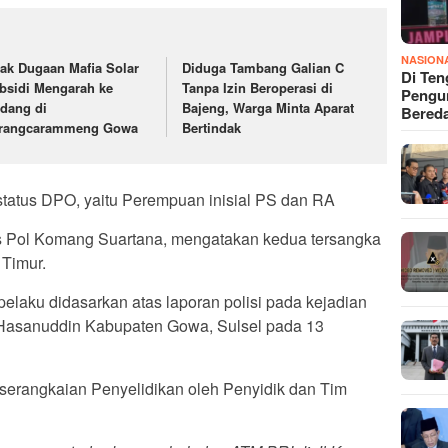
NASION
jak Dugaan Mafia Solar
Diduga Tambang Galian C
Di Ten
bsidi Mengarah ke
Tanpa Izin Beroperasi di
Pengun
dang di
Bajeng, Warga Minta Aparat
Bered
rangcarammeng Gowa
Bertindak
tatus DPO, yaitu Perempuan inisial PS dan RA
 Pol Komang Suartana, mengatakan kedua tersangka
 Timur.
elaku didasarkan atas laporan polisi pada kejadian
 Hasanuddin Kabupaten Gowa, Sulsel pada 13
 serangkaian Penyelidikan oleh Penyidik dan Tim