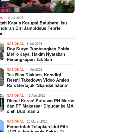
10 Juli 2026
AL
gah Kasus Korupsi Batubara, Isu
duran Diri Jampidsus Febrie
ar
8 Juli 2026
NASIONAL
Roy Suryo Tumbangkan Polda
Metro Jaya, Hakim Nyatakan
Penangkapan Tak Sah
4 Mei 2026
NASIONAL
Tak Bisa Diakses, Komdigi
Resmi Takedown Video Amien
Rais Bertajuk ‘Skandal Istana’
13 April 2026
NASIONAL
Disoal Keras! Putusan PN Maros
dan PT Makassar Digugat ke MA
oleh Budiman S
20 Maret 2026
NASIONAL
Pemerintah Tetapkan Idul Fitri
1447 H Jatuh pada Sabtu, 21