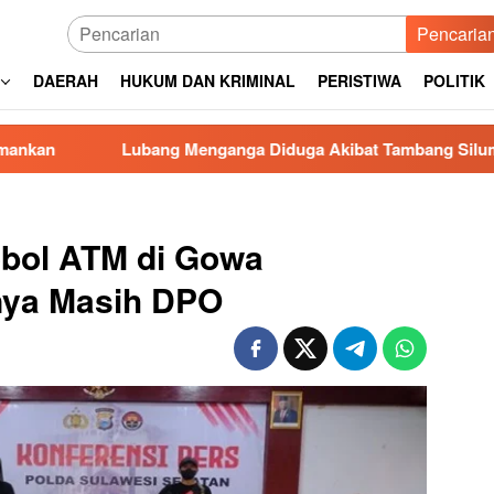
Pencaria
DAERAH
HUKUM DAN KRIMINAL
PERISTIWA
POLITIK
ubang Menganga Diduga Akibat Tambang Siluman di Gowa, PRI 
bol ATM di Gowa
nya Masih DPO