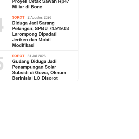
Proyek Cetak Sawah Rp47
Miliar di Bone
4
2 Agustus 2026
SOROT
Diduga Jadi Sarang
Pelangsir, SPBU 74.919.03
Larompong Dipadati
Jeriken dan Mobil
Modifikasi
5
31 Juli 2026
SOROT
Gudang Diduga Jadi
Penampungan Solar
Subsidi di Gowa, Oknum
Berinisial LO Disorot