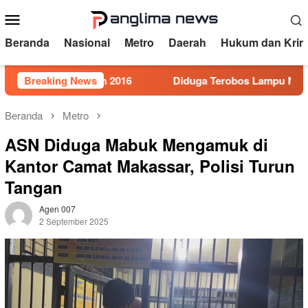
Loncat
Menu
ke
Mobile
konten
Beranda
Nasional
Metro
Daerah
Hukum dan Krim
or 5 Tahun 2016
Breaking News
Diduga Terobos Lampu Merah, Perwira
Beranda
Metro
ASN Diduga Mabuk Mengamuk di
Kantor Camat Makassar, Polisi Turun
Tangan
Agen 007
2 September 2025