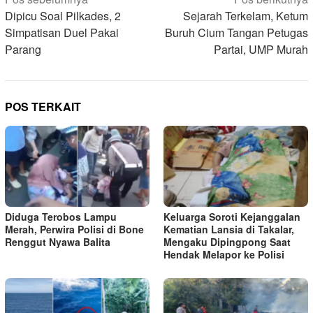
Navigasi
pos
Dipicu Soal Pilkades, 2
Sejarah Terkelam, Ketum
Simpatisan Duel Pakai
Buruh Cium Tangan Petugas
Parang
Partai, UMP Murah
POS TERKAIT
Diduga Terobos Lampu
Keluarga Soroti Kejanggalan
Merah, Perwira Polisi di Bone
Kematian Lansia di Takalar,
Renggut Nyawa Balita
Mengaku Dipingpong Saat
Hendak Melapor ke Polisi