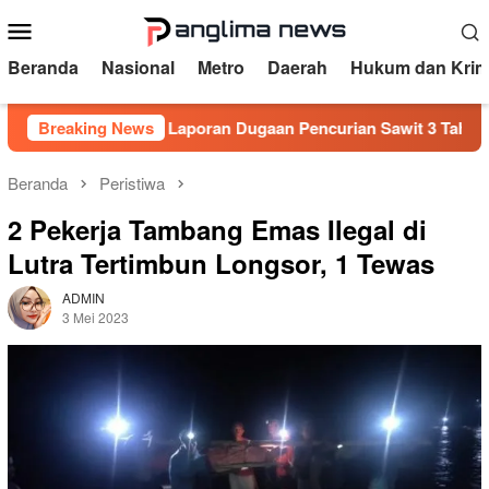
Loncat
Menu
ke
Mobile
konten
Beranda
Nasional
Metro
Daerah
Hukum dan Krim
ndak
Breaking News
Laporan Dugaan Pencurian Sawit 3 Tahun Mandek, 
Beranda
Peristiwa
2 Pekerja Tambang Emas Ilegal di
Lutra Tertimbun Longsor, 1 Tewas
ADMIN
3 Mei 2023