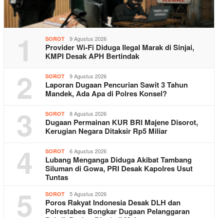
1
9 Agustus 2026
SOROT
Provider Wi-Fi Diduga Ilegal Marak di Sinjai,
KMPI Desak APH Bertindak
2
9 Agustus 2026
SOROT
Laporan Dugaan Pencurian Sawit 3 Tahun
Mandek, Ada Apa di Polres Konsel?
3
8 Agustus 2026
SOROT
Dugaan Permainan KUR BRI Majene Disorot,
Kerugian Negara Ditaksir Rp5 Miliar
4
6 Agustus 2026
SOROT
Lubang Menganga Diduga Akibat Tambang
Siluman di Gowa, PRI Desak Kapolres Usut
Tuntas
5
5 Agustus 2026
SOROT
Poros Rakyat Indonesia Desak DLH dan
Polrestabes Bongkar Dugaan Pelanggaran